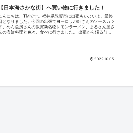
【日本海さかな街】へ買い物に行きました！
こんにちは、TMです。福井県敦賀市に出張もいよいよ、最終
日となりました。今回の出張でヨーロッパ軒さんのソースカツ
丼、めん魚房さんの敦賀新名物レモンラーメン、まるさん屋さ
んの海鮮料理と色々、食べに行きました。 出張から帰る前
に、おみやげも欲し...
2022.10.05