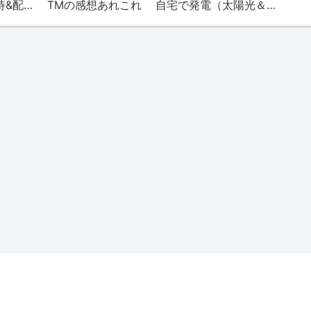
TMの株（株主優待&配当）
TMの感想あれこれ
自宅で発電（太陽光＆エネファーム）