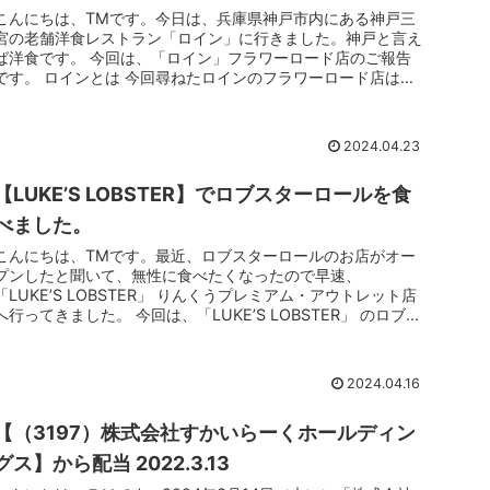
こんにちは、TMです。今日は、兵庫県神戸市内にある神戸三
宮の老舗洋食レストラン「ロイン」に行きました。神戸と言え
ば洋食です。 今回は、「ロイン」フラワーロード店のご報告
です。 ロインとは 今回尋ねたロインのフラワーロード店は、
創業昭和52年...
2024.04.23
【LUKE’S LOBSTER】でロブスターロールを食
べました。
こんにちは、TMです。最近、ロブスターロールのお店がオー
プンしたと聞いて、無性に食べたくなったので早速、
「LUKE’S LOBSTER」 りんくうプレミアム・アウトレット店
へ行ってきました。 今回は、「LUKE’S LOBSTER」 のロブ...
2024.04.16
【（3197）株式会社すかいらーくホールディン
グス】から配当 2022.3.13