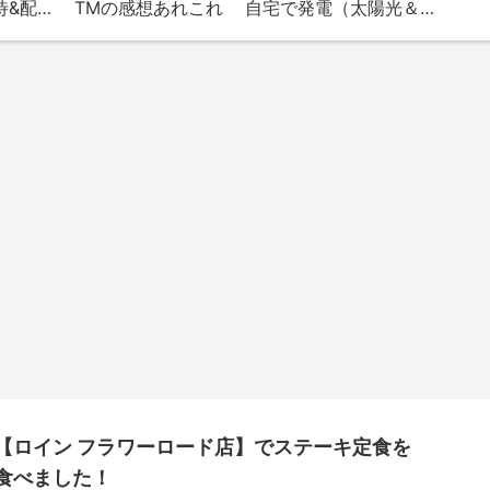
TMの株（株主優待&配当）
TMの感想あれこれ
自宅で発電（太陽光＆エネファーム）
【ロイン フラワーロード店】でステーキ定食を
食べました！