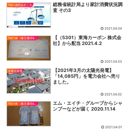
総務省統計局より家計消費状況調
TMの感想あれこれ
査 その3
2021.04.04
【（5301）東海カーボン 株式会
TMの株（株主優待&配当）
社】から配当 2021.4.2
2021.04.03
【2021年3月の太陽光発電】
太陽光発電
「14,085円」を電力会社へ売り
ました。
2021.04.02
エム・エイチ・グループからシャ
TMの株（株主優待&配当）
ンプーなどが届く 2020.11.14
2021.04.01