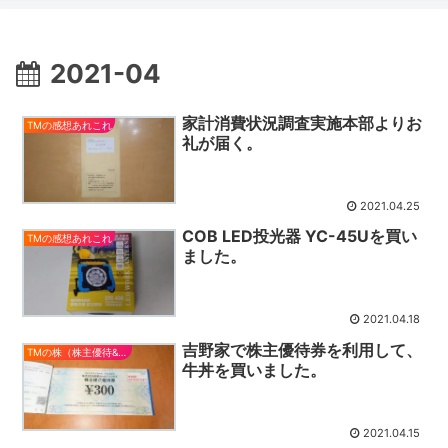
2021-04
家計消費状況調査実施本部よりお
TMの感想あれこれ
礼が届く。
2021.04.25
COB LED投光器 YC-45Uを買い
TMの感想あれこれ
ました。
2021.04.18
吉野家で株主優待券を利用して、
TMの株（株主優待&配当）
牛丼を買いました。
2021.04.15