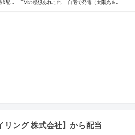
TMの株（株主優待&配当）
TMの感想あれこれ
自宅で発電（太陽光＆エネファーム）
テイリング 株式会社】から配当