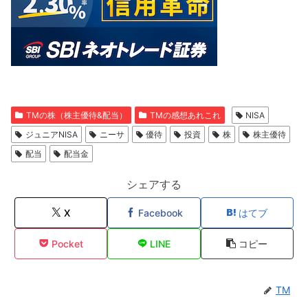
TMの株（株主優待&配当）
TMの感想あれこれ
NISA
ジュニアNISA
ニーサ
優待
投資
株
株主優待
配当
配当金
シェアする
X
Facebook
はてブ
Pocket
LINE
コピー
TM