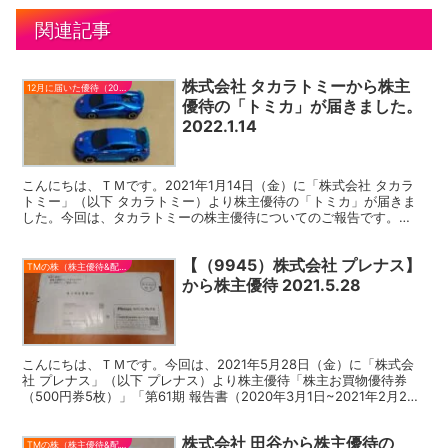
関連記事
株式会社 タカラトミーから株主
12月に届いた優待（2021）
優待の「トミカ」が届きました。
2022.1.14
こんにちは、ＴＭです。2021年1月14日（金）に「株式会社 タカラ
トミー」（以下 タカラトミー）より株主優待の「トミカ」が届きま
した。今回は、タカラトミーの株主優待についてのご報告です。
(function(b,c,f,g,a,d,e){...
【（9945）株式会社 プレナス】
TMの株（株主優待&配当）
から株主優待 2021.5.28
こんにちは、ＴＭです。今回は、2021年5月28日（金）に「株式会
社 プレナス」（以下 プレナス）より株主優待「株主お買物優待券
（500円券5枚）」「第61期 報告書（2020年3月1日~2021年2月28
日）」が届きました。 第61期 報...
株式会社 田谷から株主優待の
TMの株（株主優待&配当）