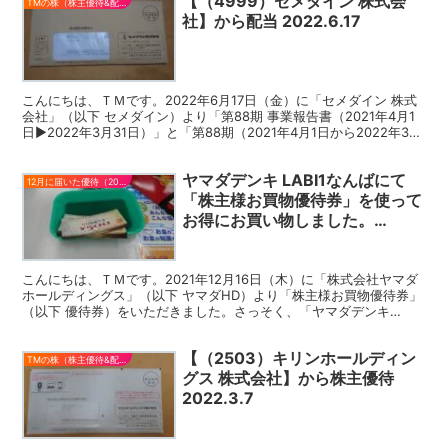
【（4999）セメダイン 株式会
TMの株（株主優待&配当）
社】から配当 2022.6.17
こんにちは、ＴＭです。2022年6月17日（金）に「セメダイン 株式
会社」（以下 セメダイン）より「第88期 事業報告書（2021年4月1
日▶2022年3月31日）」と「第88期（2021年4月1日から2022年3月
31日まで）期末配当金計...
ヤマダデンキ LABI1なんばにて
12月に届いた優待（2021）
「株主様お買物優待券」を使って
お得にお買い物しました。
2022.1.2
こんにちは、ＴＭです。2021年12月16日（木）に「株式会社ヤマダ
ホールディングス」（以下 ヤマダHD）より「株主様お買物優待券」
（以下 優待券）をいただきました。さっそく、「ヤマダデンキ
LABI1なんば」でお買物をすることにしました。...
【（2503）キリンホールディン
TMの株（株主優待&配当）
グス 株式会社】から株主優待
2022.3.7