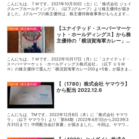
こんにちは、ＴＭです。2021年10月30日（土）に「株式会社 ジェイ
グループホールディングス」（以下Jグループ）より株主優待が届き
ました。Jグループの株主優待は、株主優待御食事券がもらえます。
株主優待について Jグループの株主優待は、毎...
【ユナイテッド・スーパーマーケ
TMの株（株主優待&配当）
ット・ホールディングス】から株
主優待の「横須賀海軍カレー」が
届きました。2022.12.14
こんにちは、ＴＭです。2022年10月17日（月）に「ユナイテッド・
スーパーマーケット・ホールディングス株式会社」（以下 ＵＳＭ
Ｈ）の株主優待で選んだ「横須賀海軍カレー200ｇ×5食」が届きま
した。レトルトのカレーは、保存できるので、いざと...
【（1780）株式会社 ヤマウラ】
TMの株（株主優待&配当）
から配当 2022.12.6
こんにちは、TMです。2022年12月8日（木）に「株式会社 ヤマウ
ラ」（以下 ヤマウラ）より「第64期（2022年4月1日から2023年3
月31日まで）中間配当金計算書」が届きました。 今回は、ヤマウラ
の配当金のご報告です。 今回のヤマウ...