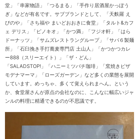
堂」「串家物語」「つるまる」「手作り居酒屋かっぽう
ぎ」などが有名です。サブブランドとして、「天麩羅 え
びのや」「さち福や まいどおおきに食堂」「タルト&カフ
ェ デリス」「ピノキオ」「かつ満」「フジオ軒」「はら
ドーナッツ」「サムズレストラングループ」「サバ６製麺
所」「石臼挽き手打蕎麦専門店 土山人」「かつかつカレ
ー888（スリーエイト）」「ザ・どん」
「SALADSTOP!」「ハニーミツバチ珈琲」「窯焼きピザ
モデナマーマ」「ローズガーデン」など多くの業態を展開
しています。めっちゃ、多くて覚えられまへん。という
か、食堂屋さんが原点の会社なのに、こんなに幅広いジャ
ンルの料理に精通できるのが不思議です。