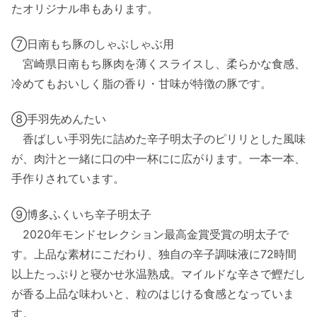
たオリジナル串もあります。
⑦日南もち豚のしゃぶしゃぶ用
宮崎県日南もち豚肉を薄くスライスし、柔らかな食感、
冷めてもおいしく脂の香り・甘味が特徴の豚です。
⑧手羽先めんたい
香ばしい手羽先に詰めた辛子明太子のピリリとした風味
が、肉汁と一緒に口の中一杯にに広がります。一本一本、
手作りされています。
⑨博多ふくいち辛子明太子
2020年モンドセレクション最高金賞受賞の明太子で
す。上品な素材にこだわり、独自の辛子調味液に72時間
以上たっぷりと寝かせ氷温熟成。マイルドな辛さで鰹だし
が香る上品な味わいと、粒のはじける食感となっていま
す。