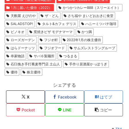
1月に届いた優待（2022）
かつかつカレー888（スリーエイト）
天麩羅 えびのや
ザ・どん
さち福や まいどおおきに食堂
SALADSTOP!
タルト&カフェ デリス
ハニーミツバチ珈琲
ピノキオ
窯焼きピザ モデナマーマ
かつ満
ローズガーデン
フジオ軒
2022年1月の株主優待
はらドーナッツ
フジオフード
サムズレストラングループ
串家物語
サバ６製麺所
つるまる
石臼挽き手打蕎麦専門店 土山人
手作り居酒屋かっぽうぎ
優待
株主優待
シェアする
X
Facebook
はてブ
Pocket
LINE
コピー