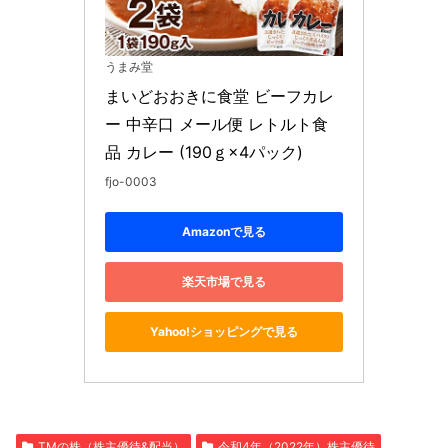
うまみ堂
まいどおおきに食堂 ビーフカレ
ー 中辛口 メール便 レトルト食
品 カレー (190ｇ×4パック)
fjo-0003
Amazonで見る
楽天市場で見る
Yahoo!ショッピングで見る
TMの株（株主優待&配当）
令和4年（2022年）株主優待