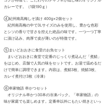
コクが特徴で、こだわりのチャツネが隠し味のオリジナル
カレーです。（1袋190ｇ）
④紀州南高梅しそ漬け 400g×2個セット
紀州南高梅の中で3Lサイズのみを使用し、豊かな色彩
とシソの香りで甘さを控えた絶品の味です。一つ一つ丁寧
に漬け込み、肉厚で皮が薄いのが特徴です。
⑤まいどおおきに食堂のお魚セット
まいどおおきに食堂で定番のじっくり煮込んだ「煮鯖」
をはじめ、店舗で人気の味をセットです。お湯で温めるだ
けで簡単に調理できます。内容は、煮鯖3枚、焼鯖3枚、
カレイ煮付け3枚（冷凍）
⑥串家物語 串かつセット
オリジナル串かつ30本の冷凍パック。「串家物語」の
味が家庭でも楽しめます。定番串以外にもたい焼きといっ