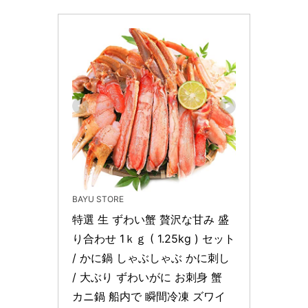
BAYU STORE
特選 生 ずわい蟹 贅沢な甘み 盛
り合わせ 1ｋｇ ( 1.25kg ) セット 
/ かに鍋 しゃぶしゃぶ かに刺し 
/ 大ぶり ずわいがに お刺身 蟹 
カニ鍋 船内で 瞬間冷凍 ズワイ