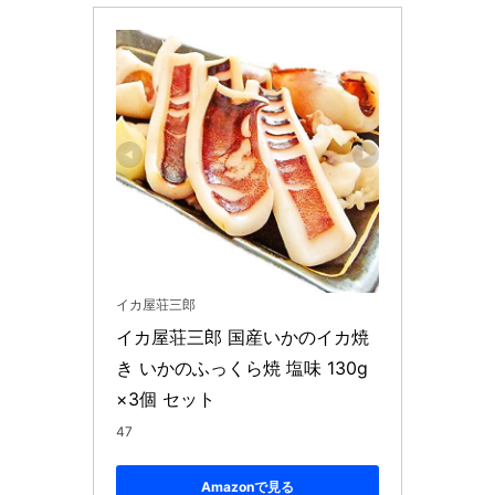
イカ屋荘三郎
イカ屋荘三郎 国産いかのイカ焼
き いかのふっくら焼 塩味 130g
×3個 セット
47
Amazonで見る