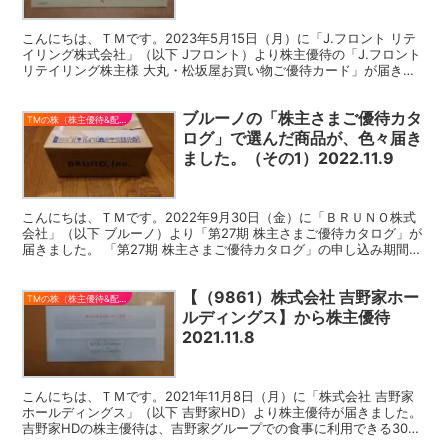
こんにちは、ＴＭです。2023年5月15日（月）に「J.フロント リテ
イリング株式会社」（以下 Jフロント）より株主優待の「J.フロント
リテイリング株主様 大丸・松坂屋お買い物ご優待カード」が届きま
した。今回は、Jフロントの株主優待につい...
ブルーノの「株主さまご優待カタ
TMの株（株主優待&配当）
ログ」で選んだ商品が、色々届き
ました。（その1）2022.11.9
こんにちは、ＴＭです。2022年9月30日（金）に「ＢＲＵＮＯ株式
会社」（以下 ブルーノ）より「第27期 株主さまご優待カタログ」が
届きました。 「第27期 株主さまご優待カタログ」の申し込み期間
は、2022年10月19日（水）〜12月20...
【（9861）株式会社 吉野家ホー
TMの株（株主優待&配当）
ルディングス】から株主優待
2021.11.8
こんにちは、ＴＭです。2021年11月8日（月）に「株式会社 吉野家
ホールディングス」（以下 吉野家HD）より株主優待が届きました。
吉野家HDの株主優待は、吉野家グループでの食事に利用できる300
円の株主様ご優待券が、10枚つづり3,000...