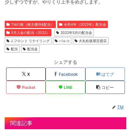
少しずつですが、やりくり上手をめざします。
TMの株（株主優待&配当）
令和4年（2022年）配当金
5月入金の配当（2022）
2022年5月の配当金
J.フロント リテイリング
パルコ
大丸松坂屋百貨店
配当
配当金
シェアする
X
Facebook
はてブ
Pocket
LINE
コピー
TM
関連記事