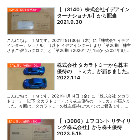
【（3140）株式会社イデアイン
TMの株（株主優待&配当）
ターナショナル】から配当
2021.9.30
こんにちは、ＴＭです。2021年9月30日（木）に「株式会社イデア
インターナショナル」（以下 イデアインター）より「第26期 株主
さまご優待カタログ」と「第26期（2020年7月1日から2021年6月30
日まで）期末配当金計算書が届きました...
株式会社 タカラトミーから株主
12月に届いた優待（2021）
優待の「トミカ」が届きました。
2022.1.14
こんにちは、ＴＭです。2021年1月14日（金）に「株式会社 タカラ
トミー」（以下 タカラトミー）より株主優待の「トミカ」が届きま
した。今回は、タカラトミーの株主優待についてのご報告です。
(function(b,c,f,g,a,d,e){...
【（3086）J.フロント リテイリ
5月に届いた優待（2023）
ング株式会社】から株主優待
2023.5.15