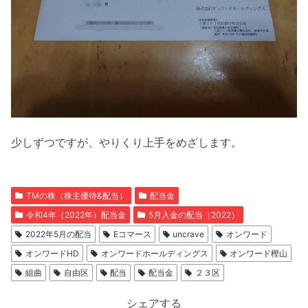
少しずつですが、やりくり上手をめざします。
TMの株（株主優待&配当）
配当金
令和4年（2022年）配当金
5月入金の配当（2022）
2022年5月の配当
Eコマース
uncrave
オンワード
オンワードHD
オンワードホールディングス
オンワード樫山
組曲
自由区
配当
配当金
２３区
シェアする