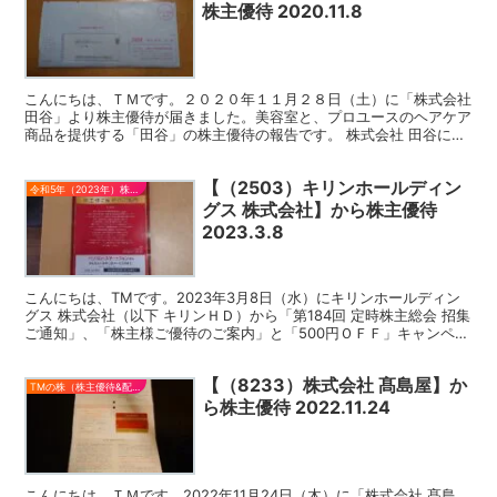
株主優待 2020.11.8
こんにちは、ＴＭです。２０２０年１１月２８日（土）に「株式会社
田谷」より株主優待が届きました。美容室と、プロユースのヘアケア
商品を提供する「田谷」の株主優待の報告です。 株式会社 田谷につ
いて 株式会社 田谷（以下田谷）は、1964年創業...
【（2503）キリンホールディン
令和5年（2023年）株主優待
グス 株式会社】から株主優待
2023.3.8
こんにちは、TMです。2023年3月8日（水）にキリンホールディン
グス 株式会社（以下 キリンＨＤ）から「第184回 定時株主総会 招集
ご通知」、「株主様ご優待のご案内」と「500円ＯＦＦ」キャンペー
ンコードが届きました。 今回は、キリンＨ...
【（8233）株式会社 髙島屋】か
TMの株（株主優待&配当）
ら株主優待 2022.11.24
こんにちは、ＴＭです。2022年11月24日（木）に「株式会社 髙島