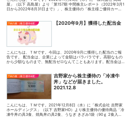
屋」（以下 高島屋）より「第157期 中間株主レポート（2022年3月1
日から2022年8月31日まで）」、株主優待の「株主様ご優待カー
ド」と「第157期（2022年3月1...
【2020年9月】獲得した配当金
TMの株（株主優待&配当）
こんにちは、ＴＭです。今回は、2020年9月に獲得した配当のご報
告です。 配当金は、企業によって金額はバラバラです。高額なもの
から少額なものまで、無配当ゼロなんてこともあります。配当金は、
確かに少額な株もありますが、銀行に預けてもらえる金利...
吉野家から株主優待の「冷凍牛
TMの株（株主優待&配当）
丼」などが届きました。
2021.12.8
こんにちは、ＴＭです。2021年12月8日（水）に「株式会社 吉野家
ホールディングス」（以下 吉野家HD）より株主優待の優待商品「冷
凍牛丼の具3食、焼鳥丼の具2食、うなぎ きざみ1袋（90ｇ 2食入
り）」が届きました。「冷凍牛丼の具3食、焼...