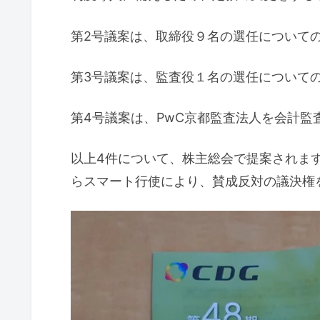
第2号議案は、取締役９名の選任について
第3号議案は、監査役１名の選任について
第4号議案は、PwC京都監査法人を会計監
以上4件について、株主総会で提案されます
らスマート行使により、賛成反対の議決権