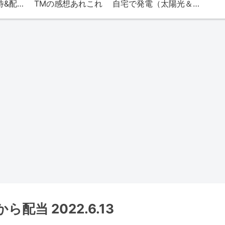
TMの株（株主優待&配当）
TMの感想あれこれ
自宅で発電（太陽光＆エネファーム）
配当 2022.6.13