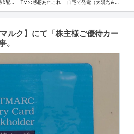
TMの株（株主優待&配当）
TMの感想あれこれ
自宅で発電（太陽光＆エネファーム）
マルク】にて「株主様ご優待カー
事。