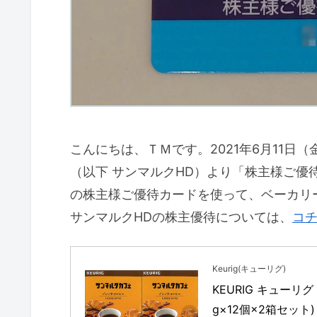
こんにちは、ＴＭです。2021年6月11日
（以下 サンマルクHD）より「株主様ご優
の株主様ご優待カードを使って、ベーカリ
サンマルクHDの株主優待については、
コ
Keurig(キューリグ)
KEURIG キューリ
g×12個×2箱セット) 