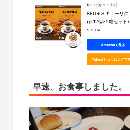
Keurig(キューリグ)
KEURIG キューリ
g×12個×2箱セット) 
SC1904
Amazonで見る
Yahoo!ショッピングで
早速、お食事しました。