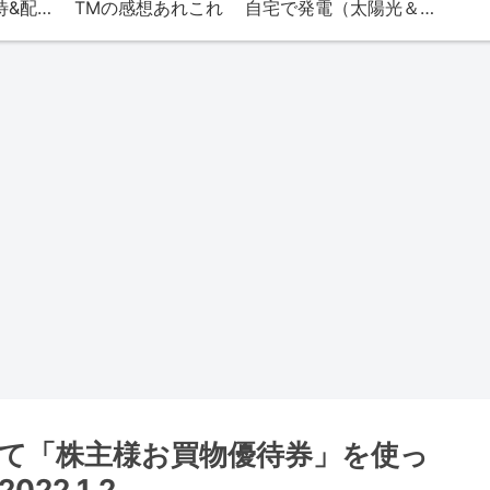
TMの株（株主優待&配当）
TMの感想あれこれ
自宅で発電（太陽光＆エネファーム）
ばにて「株主様お買物優待券」を使っ
2.1.2