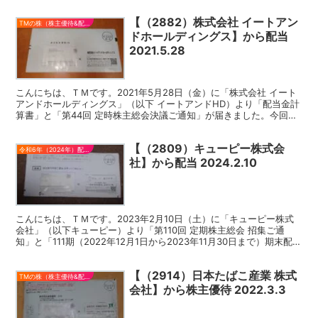
【（2882）株式会社 イートアン
TMの株（株主優待&配当）
ドホールディングス】から配当
2021.5.28
こんにちは、ＴＭです。2021年5月28日（金）に「株式会社 イート
アンドホールディングス」（以下 イートアンドHD）より「配当金計
算書」と「第44回 定時株主総会決議ご通知」が届きました。今回の
配当は、第44期（2020年4月1日～202...
【（2809）キューピー株式会
令和6年（2024年）配当金
社】から配当 2024.2.10
こんにちは、ＴＭです。2023年2月10日（土）に「キューピー株式
会社」（以下キューピー）より「第110回 定期株主総会 招集ご通
知」と「111期（2022年12月1日から2023年11月30日まで）期末配当
金 計算書」が届きました。 キュ...
【（2914）日本たばこ産業 株式
TMの株（株主優待&配当）
会社】から株主優待 2022.3.3