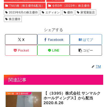
TMの株（株主優待&配当）
令和5年（2023年）株主優待
2023年6月の株主優待
エディオン
優待
家電量販店
株主優待
シェアする
X
Facebook
はてブ
Pocket
LINE
コピー
TM
関連記事
【（3395）株式会社 サンマルク
TMの株（株主優待&配当）
ホールディングス】から配当
2020.6.26