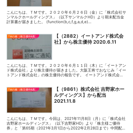
こんにちは、ＴＭです。２０２０年６月２６日（金）に「株式会社サ
ンマルクホールディングス」（以下サンマルクHD）より期末配当金
計算書が届きました。 (function(b,c,f,g,a,d,e)
{b.MoshimoAffiliateObje...
【（2882）イートアンド株式会
TMの株（株主優待&配当）
社】から株主優待 2020.6.11
こんにちは、ＴＭです。２０２０年６月１１日（木）に「イートアン
ド株式会社」より株主優待が届きました。大阪王将でおなじみ「イー
トアンド株式会社」の株主優待の報告です。 イートアンド株式会社
イートアンド株式会社（以下イートアンド）は、1969...
【（9861）株式会社 吉野家ホー
TMの株（株主優待&配当）
ルディングス】から配当
2021.11.8
こんにちは、ＴＭです。今回は、2021年11月8日（月）に「株式会社
吉野家ホールディングス」（以下吉野家HD）より「株主様ご優待
券」と「第65期（2021年3月1日から2022年2月28日まで）中間配当
金計算書」が届きました。今回は、配当の...