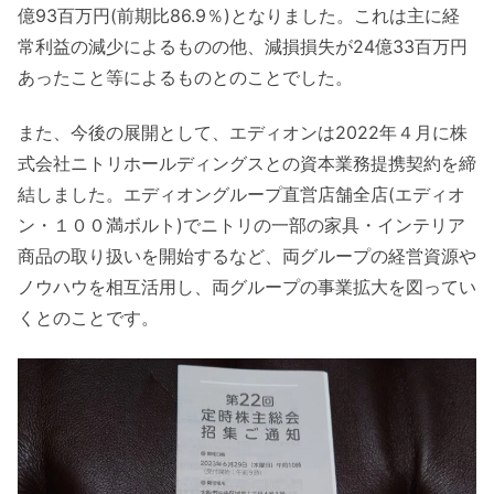
億93百万円(前期比86.9％)となりました。これは主に経
常利益の減少によるものの他、減損損失が24億33百万円
あったこと等によるものとのことでした。
また、今後の展開として、エディオンは2022年４月に株
式会社ニトリホールディングスとの資本業務提携契約を締
結しました。エディオングループ直営店舗全店(エディオ
ン・１００満ボルト)でニトリの一部の家具・インテリア
商品の取り扱いを開始するなど、両グループの経営資源や
ノウハウを相互活用し、両グループの事業拡大を図ってい
くとのことです。