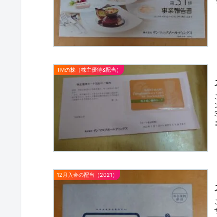
TMの株（株主優待&配当）
12月入金の配当（2021）