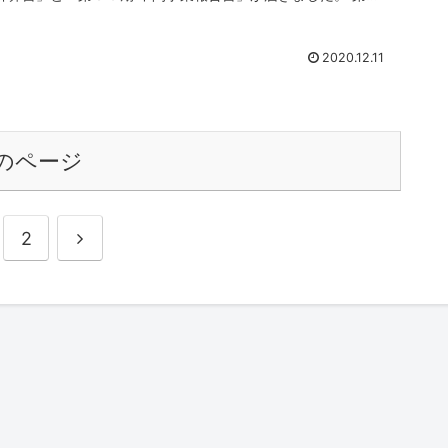
０...
2020.12.11
のページ
次
2
へ