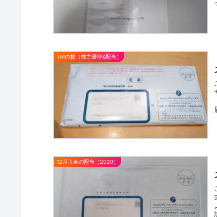
TMの株（株主優待&配当）
12月入金の配当（2020）