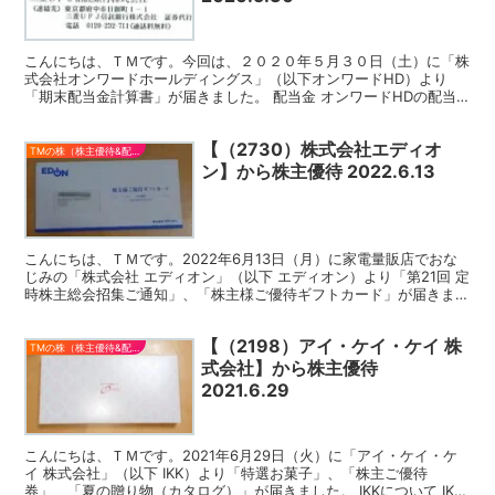
こんにちは、ＴＭです。今回は、２０２０年５月３０日（土）に「株
式会社オンワードホールディングス」（以下オンワードHD）より
「期末配当金計算書」が届きました。 配当金 オンワードHDの配当
は、「１株あたり24円」でした。ＴＭは、１００株を持っ...
【（2730）株式会社エディオ
TMの株（株主優待&配当）
ン】から株主優待 2022.6.13
こんにちは、ＴＭです。2022年6月13日（月）に家電量販店でおな
じみの「株式会社 エディオン」（以下 エディオン）より「第21回 定
時株主総会招集ご通知」、「株主様ご優待ギフトカード」が届きまし
た。今回は、エディオンの株主優待についての、...
【（2198）アイ・ケイ・ケイ 株
TMの株（株主優待&配当）
式会社】から株主優待
2021.6.29
こんにちは、ＴＭです。2021年6月29日（火）に「アイ・ケイ・ケ
イ 株式会社」（以下 IKK）より「特選お菓子」、「株主ご優待
券」、「夏の贈り物（カタログ）」が届きました。 IKKについて IKK