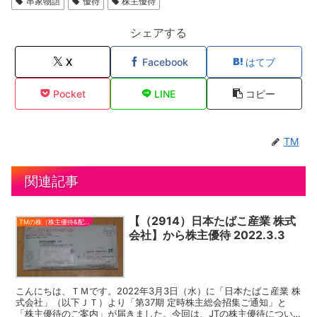
串家物語
優待
株主優待
シェアする
X
Facebook
はてブ
Pocket
LINE
コピー
TM
関連記事
【（2914）日本たばこ産業 株式
TMの株（株主優待&配当）
会社】から株主優待 2022.3.3
こんにちは、ＴＭです。2022年3月3日（水）に「日本たばこ産業 株
式会社」（以下ＪＴ）より「第37期 定時株主総会招集ご通知」と
「株主優待のご案内」が届きました。今回は、JTの株主優待につい