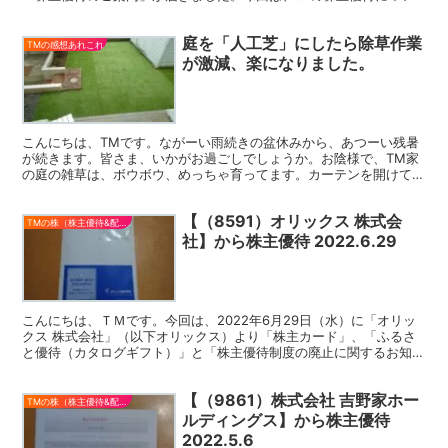
てのご報告です。 JTの配当についての記事は【（...
庭を「人工芝」にしたら除草作業
TMの感想あれこれ
が激減、楽になりました。
こんにちは、TMです。ながーい雨続きの盆休みから、あつーい残暑
が続きます。皆さま、いかがお過ごしでしょうか。お陰様で、TM家
の庭の雑草は、ボウボウ、めっちゃ育ってます。カーテンを開けて、
庭を見るたびに、がっかりです。やっぱり、きれいな庭だと...
【（8591）オリックス 株式会
TMの株（株主優待&配当）
社】から株主優待 2022.6.29
こんにちは、ＴＭです。今回は、2022年6月29日（水）に「オリッ
クス 株式会社」（以下オリックス）より「株主カード」、「ふるさ
と優待（カタログギフト）」と「株主優待制度の廃止に関するお知ら
せ」が届きました。 今回は、オリックスの株主優待に...
【（9861）株式会社 吉野家ホー
TMの株（株主優待&配当）
ルディングス】から株主優待
2022.5.6