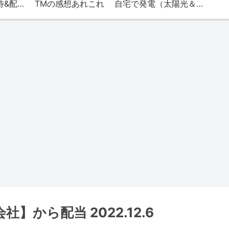
TMの株（株主優待&配当）
TMの感想あれこれ
自宅で発電（太陽光＆エネファーム）
】から配当 2022.12.6