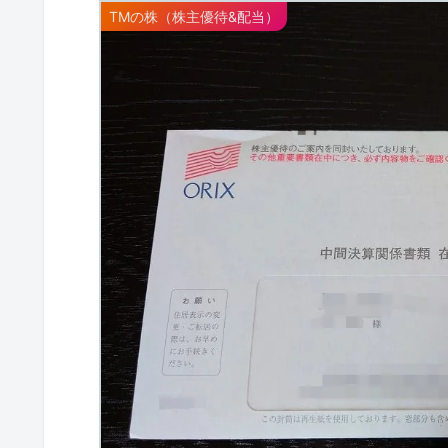
TMの株（株主優待&配当）