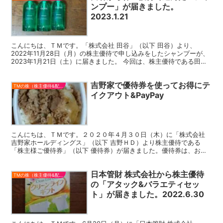
ンプー」が届きました。
2023.1.21
こんにちは、ＴＭです。「株式会社 田谷」（以下 田谷）より、
2022年11月28日（月）の株主優待で申し込みをしたシャンプーが、
2023年1月21日（土）に届きました。 今回は、株主優待である田谷
の自社製品（シャンプー）についての、ご報告で...
吉野家で優待券を使ってお得にテ
TMの株（株主優待&配当）
イクアウト&PayPay
こんにちは、ＴＭです。２０２０年４月３０日（木）に「株式会社
吉野家ホールディングス」（以下 吉野ＨＤ）より株主優待である
「株主様ご優待券」（以下 優待券）が届きました。優待券は、お店
で飲食で使うか吉野家外販商品詰め合わせセットと交換ができ...
日本管財 株式会社から株主優待
TMの株（株主優待&配当）
の「アタック&バラエティセッ
ト」が届きました。2022.6.30