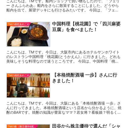
こんにちは、TMです。船内ショップで買い物もしたので、「フェリ
ー さんふらわあ」船内をさらに散策することにしました。どうやら
船内を出て、展望デッキにも行けるみたいです。 今回は、「フェリ
ー さんふらわあについて 第3弾」のご報告です。第3弾...
中国料理【桃花園】で「四川麻婆
TMの感想あれこれ
豆腐」を食べました！
こんにちは、TMです。今日は、大阪市内にあるホテルサンホワイト
のレストラン中国料理「桃花園(とうかえん)」に行きました。どれも
美味しそうな料理なので迷うところです。 今回は、中国料理「桃花
園」のご報告です。 桃花園とは 桃花園は、大阪府大阪...
【本格焼酎酒場 一歩】さんに行
TMの感想あれこれ
きました！
こんにちは、TMです。今回は、大阪にある「本格焼酎酒場 一歩」さ
んに行ってきました。本格焼酎酒場という店名から分かるように、焼
酎のBARです。焼酎の知識が豊富なママ？若女将？看板娘？明るく笑
顔が素敵で、ちょっと一杯、おすすめです！ 今回は、...
田谷から株主優待で選んだ「シャ
TMの株（株主優待&配当）