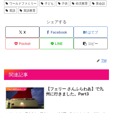
ワールドファミリー
子ども
子供
幼児教育
英会話
英語
英語教育
シェアする
X
Facebook
はてブ
Pocket
LINE
コピー
TM
関連記事
【フェリー さんふらわあ】で九
TMの感想あれこれ
州に行きました。Part3