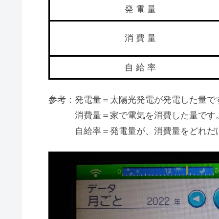
発 電 量
消 費 量
自 給 率
参考：発電量＝太陽光発電が発電した量で
消費量＝家で電気を消費した量です
自給率＝発電量が、消費量をどれだけ