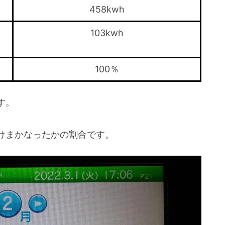
458kwh
103kwh
100％
す。
。
まかなったかの割合です。